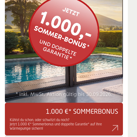
Kontakt
NIBE Partner finden
Impressum
Datenschutz
Förderungen
NIBE Partnerwelt
Produkte
Technologie
AGB
1.000 €* SOMMERBONUS
Kühlst du schon, oder schwitzt du noch?
Die NIBE Podcasts
Jetzt 1.000 €* Sommerbonus und doppelte Garantie* auf Ihre
Wärmepumpe sichern!